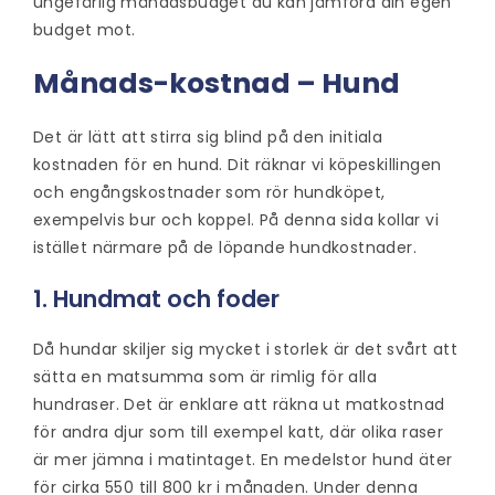
ungefärlig månadsbudget du kan jämföra din egen
budget mot.
Månads-kostnad – Hund
Det är lätt att stirra sig blind på den initiala
kostnaden för en hund. Dit räknar vi köpeskillingen
och engångskostnader som rör hundköpet,
exempelvis bur och koppel. På denna sida kollar vi
istället närmare på de löpande hundkostnader.
1. Hundmat och foder
Då hundar skiljer sig mycket i storlek är det svårt att
sätta en matsumma som är rimlig för alla
hundraser. Det är enklare att räkna ut matkostnad
för andra djur som till exempel katt, där olika raser
är mer jämna i matintaget. En medelstor hund äter
för cirka 550 till 800 kr i månaden. Under denna